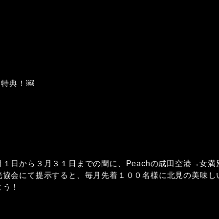
定特典！￼
１日から３月３１日までの間に、Peachの成田空港→女
協会にて提示すると、毎月先着１００名様に北見の美味しい
よう！